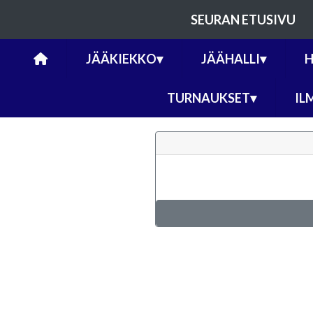
SEURAN ETUSIVU
JÄÄKIEKKO
▾
JÄÄHALLI
▾
H
TURNAUKSET
▾
IL