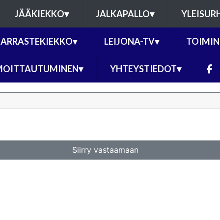
JÄÄKIEKKO
▾
JALKAPALLO
▾
YLEISUR
ARRASTEKIEKKO
▾
LEIJONA-TV
▾
TOIMIN
MOITTAUTUMINEN
▾
YHTEYSTIEDOT
▾