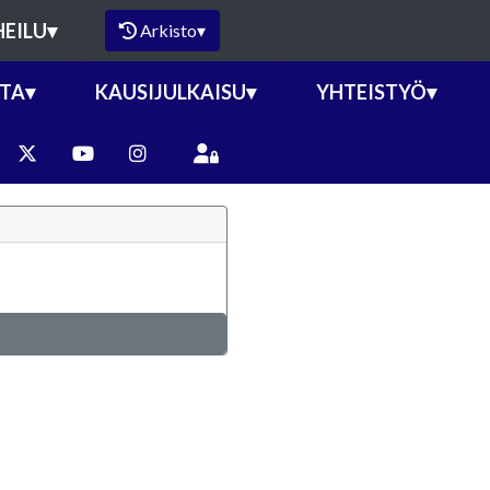
HEILU
▾
Arkisto
▾
TA
▾
KAUSIJULKAISU
▾
YHTEISTYÖ
▾