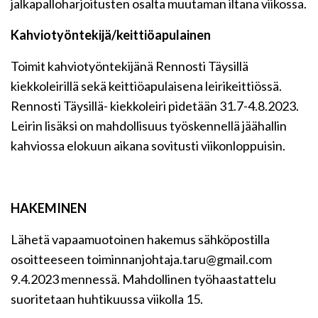
jalkapalloharjoitusten osalta muutaman iltana viikossa.
Kahviotyöntekijä
/keittiöapulainen
Toimit kahviotyöntekijänä Rennosti Täysillä
kiekkoleirillä sekä keittiöapulaisena leirikeittiössä.
Rennosti Täysillä- kiekkoleiri pidetään 31.7-4.8.2023.
Leirin lisäksi on mahdollisuus työskennellä jäähallin
kahviossa elokuun aikana sovitusti viikonloppuisin.
HAKEMINEN
Lähetä vapaamuotoinen hakemus sähköpostilla
osoitteeseen toiminnanjohtaja.taru@gmail.com
9.4.2023 mennessä. Mahdollinen työhaastattelu
suoritetaan huhtikuussa viikolla 15.