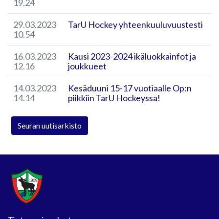
19.24
29.03.2023
TarU Hockey yhteenkuuluvuustesti
10.54
16.03.2023
Kausi 2023-2024 ikäluokkainfot ja
12.16
joukkueet
14.03.2023
Kesäduuni 15-17 vuotiaalle Op:n
14.14
piikkiin TarU Hockeyssa!
Seuran uutisarkisto