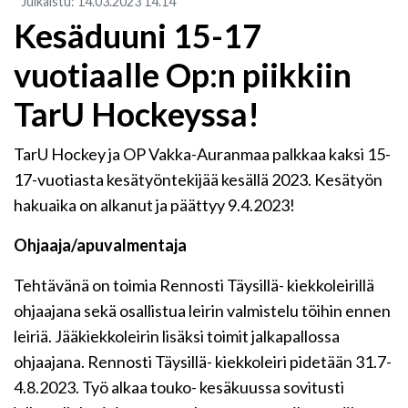
Julkaistu
:
14.03.2023
14.14
Kesäduuni 15-17
vuotiaalle Op:n piikkiin
TarU Hockeyssa!
TarU Hockey ja OP Vakka-Auranmaa palkkaa kaksi 15-
17-vuotiasta kesätyöntekijää kesällä 2023. Kesätyön
hakuaika on alkanut ja päättyy 9.4.2023!
Ohjaaja/apuvalmentaja
Tehtävänä on toimia Rennosti Täysillä- kiekkoleirillä
ohjaajana sekä osallistua leirin valmistelu töihin ennen
leiriä. Jääkiekkoleirin lisäksi toimit jalkapallossa
ohjaajana. Rennosti Täysillä- kiekkoleiri pidetään 31.7-
4.8.2023. Työ alkaa touko- kesäkuussa sovitusti