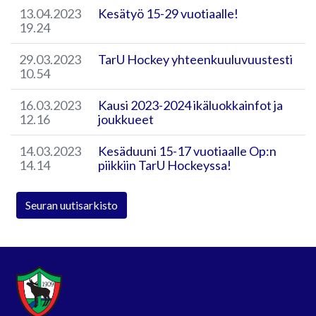
13.04.2023
Kesätyö 15-29 vuotiaalle!
19.24
29.03.2023
TarU Hockey yhteenkuuluvuustesti
10.54
16.03.2023
Kausi 2023-2024 ikäluokkainfot ja
12.16
joukkueet
14.03.2023
Kesäduuni 15-17 vuotiaalle Op:n
14.14
piikkiin TarU Hockeyssa!
Seuran uutisarkisto