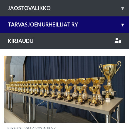
JAOSTOVALIKKO
▾
TARVASJOEN URHEILIJAT RY
▾
KIRJAUDU
Julkaistu
:
28.04.2023
09.57