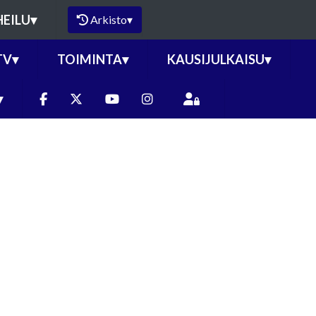
HEILU
▾
Arkisto
▾
TV
▾
TOIMINTA
▾
KAUSIJULKAISU
▾
▾