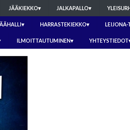
JÄÄKIEKKO
▾
JALKAPALLO
▾
YLEISUR
JÄÄHALLI
▾
HARRASTEKIEKKO
▾
LEIJONA-
▾
ILMOITTAUTUMINEN
▾
YHTEYSTIEDOT