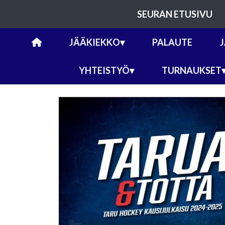
SEURAN ETUSIVU
JÄÄKIEKKO
▾
PALAUTE
YHTEISTYÖ
▾
TURNAUKSET