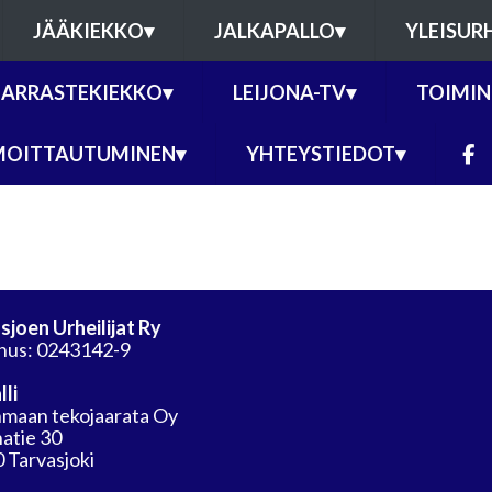
JÄÄKIEKKO
▾
JALKAPALLO
▾
YLEISUR
ARRASTEKIEKKO
▾
LEIJONA-TV
▾
TOIMIN
MOITTAUTUMINEN
▾
YHTEYSTIEDOT
▾
sjoen Urheilijat Ry
nus: 0243142-9
lli
maan tekojaarata Oy
atie 30
 Tarvasjoki