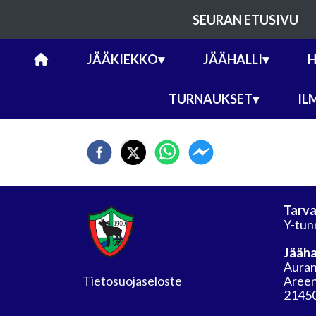
SEURAN ETUSIVU
JÄÄKIEKKO
▾
JÄÄHALLI
▾
H
TURNAUKSET
▾
IL
Tarva
Y-tun
Jääha
Auran
Tietosuojaseloste
Areen
21450