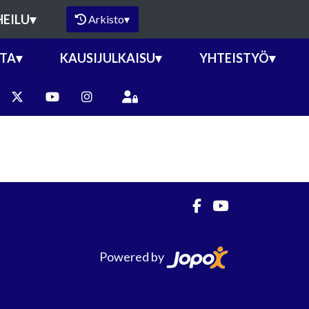
HEILU
▾
Arkisto
▾
TA
▾
KAUSIJULKAISU
▾
YHTEISTYÖ
▾
Powered by