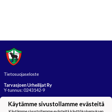
Tietosuojaseloste
Tarvasjoen Urheilijat Ry
Y-tunnus: 0243142-9
Jäähalli
Käytämme sivustollamme evästeitä
Auranmaan tekojaarata Oy
Areenatie 30
Käytämme sivustollamme evästeitä käyttökokemuksen