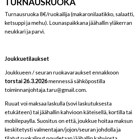
TURNAUSRUOKA
Turnausruoka 8€/ruokailija (makaronilaatikko, salaatti,
ketsuppi ja mehu). Lounaspaikkana jäähallin yläkerran
neukkari ja parvi.
Joukkuetilaukset
Joukkueen / seuran ruokavaraukset ennakkoon
torstai 26.3.2026
mennessä sähköpostilla
toiminnanjohtaja.taru@gmail.com.
Ruuat voi maksaa laskulla (sovi laskutuksesta
etukäteen) tai jäähallin kahvioon käteisellä, kortilla tai
mobilepaylla. Suositus on että, joukkue hoitaa maksun
keskitetysti valmentajan/jojon/seuran johdolla ja
tilatut ruokaliput noudetaan jäähallin kahviosta