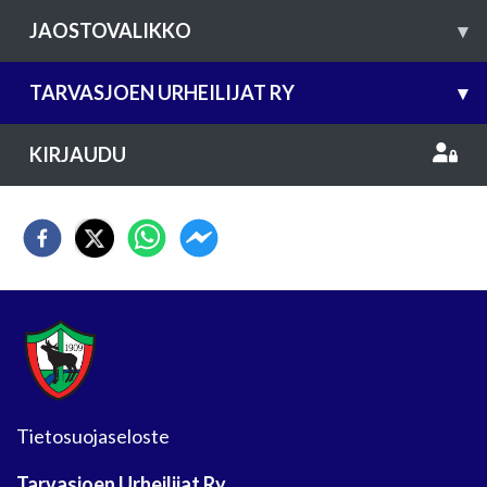
JAOSTOVALIKKO
▾
TARVASJOEN URHEILIJAT RY
▾
KIRJAUDU
Tietosuojaseloste
Tarvasjoen Urheilijat Ry