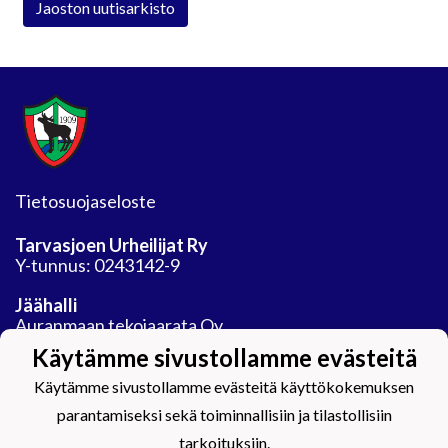
Jaoston uutisarkisto
Tietosuojaseloste
Tarvasjoen Urheilijat Ry
Y-tunnus: 0243142-9
Jäähalli
Auranmaan tekojaarata Oy
Areenatie 30
Käytämme sivustollamme evästeitä
21450 Tarvasjoki
Käytämme sivustollamme evästeitä käyttökokemuksen
parantamiseksi sekä toiminnallisiin ja tilastollisiin
tarkoituksiin.