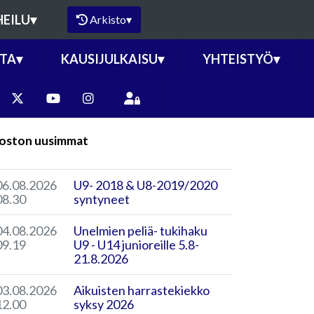
HEILU
▾
Arkisto
▾
TA
▾
KAUSIJULKAISU
▾
YHTEISTYÖ
▾
oston uusimmat
06.08.2026
U9- 2018 & U8-2019/2020
08.30
syntyneet
04.08.2026
Unelmien peliä- tukihaku
09.19
U9 - U14 junioreille 5.8-
21.8.2026
03.08.2026
Aikuisten harrastekiekko
12.00
syksy 2026