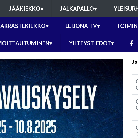
JÄÄKIEKKO
▾
JALKAPALLO
▾
YLEISUR
ARRASTEKIEKKO
▾
LEIJONA-TV
▾
TOIMIN
MOITTAUTUMINEN
▾
YHTEYSTIEDOT
▾
Ja