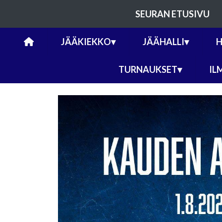
SEURAN ETUSIVU
JÄÄKIEKKO
▾
JÄÄHALLI
▾
H
TURNAUKSET
▾
IL