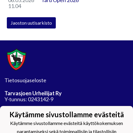
11.04
Jaoston uutisarkisto
Tietosuojaseloste
Tarvasjoen Urheilijat Ry
Y-tunnus: 0243142-9
Jäähalli
Käytämme sivustollamme evästeitä
Auranmaan tekojaarata Oy
Areenatie 30
Käytämme sivustollamme evästeitä käyttökokemuksen
21450 Tarvasjoki
parantamiseksi sekä toiminnallisiin ja tilastollisiin