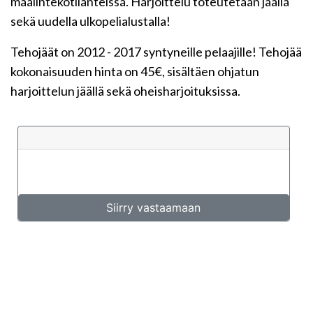
maalintekotilanteissa. Harjoittelu toteutetaan jäällä
sekä uudella ulkopelialustalla!
Tehojäät on 2012 - 2017 syntyneille pelaajille! Tehojää
kokonaisuuden hinta on 45€, sisältäen ohjatun
harjoittelun jäällä sekä oheisharjoituksissa.