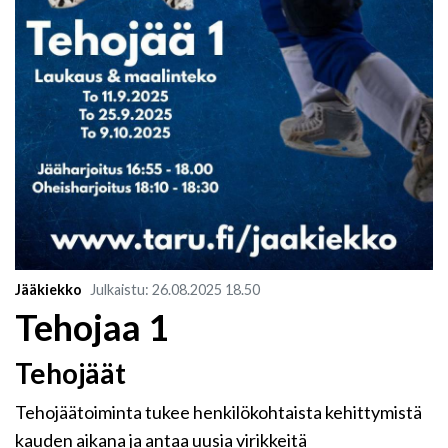
Jääkiekko
Julkaistu
:
26.08.2025
18.50
Tehojaa 1
Tehojäät
Tehojäätoiminta tukee henkilökohtaista kehittymistä
kauden aikana ja antaa uusia virikkeitä