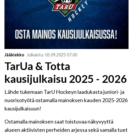
Jääkiekko
Julkaistu
:
05.09.2025
07.00
TarUa & Totta
kausijulkaisu 2025 - 2026
Lähde tukemaan TarU Hockeyn laadukasta juniori- ja
nuorisotyötä ostamalla mainoksen kauden 2025-2026
kausijulkaisuun!
Ostamalla mainoksen saat toistuvaa näkyvyyttä
alueen aktiivisten perheiden arjessa sekä samalla tuet